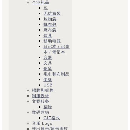
企业礼品
包
无纺布袋
购物袋
帆布包
麻布袋
饮具
移动电源
日记本 / 记事
本 / 笔记本
容器
文具
钢笔
毛巾和布制品
奖杯
USB
招牌和标牌
制服设计
文案服务
翻译
数码营销
GIF格式
音乐 Logo
弹出显示/显示系统