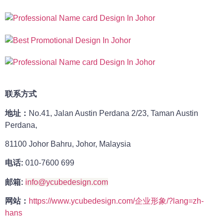
联系方式
地址：
No.41, Jalan Austin Perdana 2/23, Taman Austin
Perdana,
81100 Johor Bahru, Johor, Malaysia
电话:
010-7600 699
邮箱:
info@ycubedesign.com
网站：
https://www.ycubedesign.com/企业形象/?lang=zh-
hans