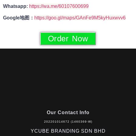
Whatsapp:
https://wa.me/60107600699
Google地图：
https://goo.gl/maps/GAnFe9M5kyHuxwvv6
Order Now
Our Contact Info
202201014672 (1460369-W)
YCUBE BRANDING SDN BHD