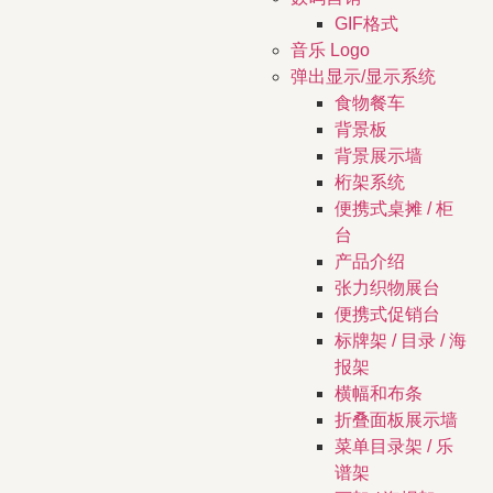
GIF格式
音乐 Logo
弹出显示/显示系统
食物餐车
背景板
背景展示墙
桁架系统
便携式桌摊 / 柜
台
产品介绍
张力织物展台
便携式促销台
标牌架 / 目录 / 海
报架
横幅和布条
折叠面板展示墙
菜单目录架 / 乐
谱架