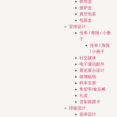
烘培盒
披萨盒
真空包装
包装盒
宣传设计
传单 / 海报 / 小册
子
传单 / 海报
/ 小册子
社交媒体
电子通讯邮件
展览展台设计
玻璃贴纸
样本支票
售货亭/食品摊
礼篮
货架摇摆卡
排版设计
菜单设计