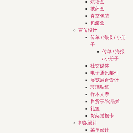
烘培盒
披萨盒
真空包装
包装盒
宣传设计
传单 / 海报 / 小册
子
传单 / 海报
/ 小册子
社交媒体
电子通讯邮件
展览展台设计
玻璃贴纸
样本支票
售货亭/食品摊
礼篮
货架摇摆卡
排版设计
菜单设计