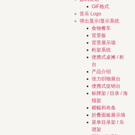
GIF格式
音乐 Logo
弹出显示/显示系统
食物餐车
背景板
背景展示墙
桁架系统
便携式桌摊 / 柜
台
产品介绍
张力织物展台
便携式促销台
标牌架 / 目录 / 海
报架
横幅和布条
折叠面板展示墙
菜单目录架 / 乐
谱架