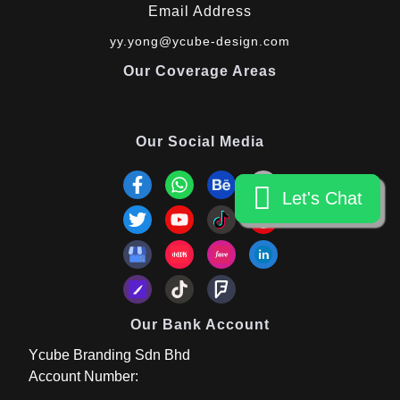
Email Address
yy.yong@ycube-design.com
Our Coverage Areas
Our Social Media
Let's Chat
Let's Chat
Our Bank Account
Ycube Branding Sdn Bhd
Account Number: