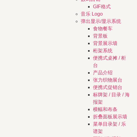
GIF格式
音乐 Logo
弹出显示/显示系统
食物餐车
背景板
背景展示墙
桁架系统
便携式桌摊 / 柜
台
产品介绍
张力织物展台
便携式促销台
标牌架 / 目录 / 海
报架
横幅和布条
折叠面板展示墙
菜单目录架 / 乐
谱架