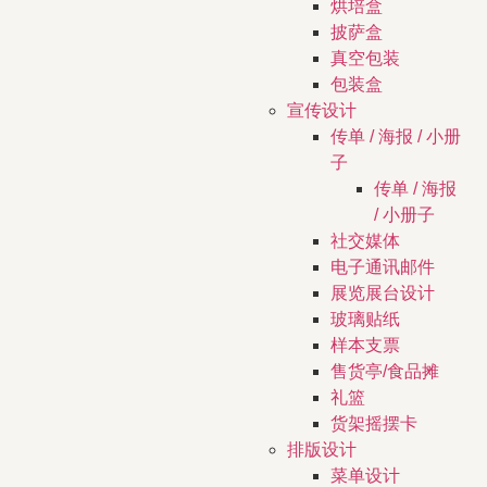
烘培盒
披萨盒
真空包装
包装盒
宣传设计
传单 / 海报 / 小册
子
传单 / 海报
/ 小册子
社交媒体
电子通讯邮件
展览展台设计
玻璃贴纸
样本支票
售货亭/食品摊
礼篮
货架摇摆卡
排版设计
菜单设计