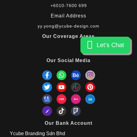
+6010-7600 699
Email Address
yy.yong@ycube-design.com
Our Coverage Areas
Let's Chat
Let's Chat
Our Social Media
Our Bank Account
Ycube Branding Sdn Bhd