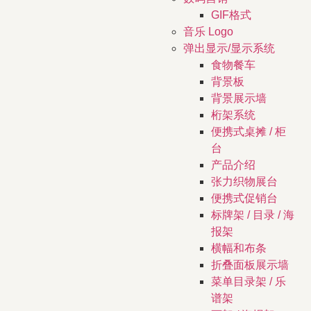
GIF格式
音乐 Logo
弹出显示/显示系统
食物餐车
背景板
背景展示墙
桁架系统
便携式桌摊 / 柜
台
产品介绍
张力织物展台
便携式促销台
标牌架 / 目录 / 海
报架
横幅和布条
折叠面板展示墙
菜单目录架 / 乐
谱架