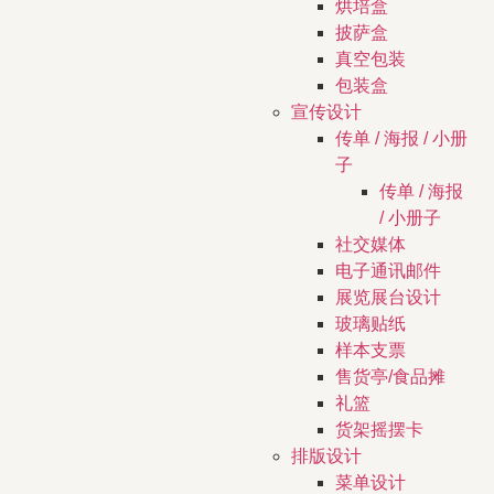
烘培盒
披萨盒
真空包装
包装盒
宣传设计
传单 / 海报 / 小册
子
传单 / 海报
/ 小册子
社交媒体
电子通讯邮件
展览展台设计
玻璃贴纸
样本支票
售货亭/食品摊
礼篮
货架摇摆卡
排版设计
菜单设计