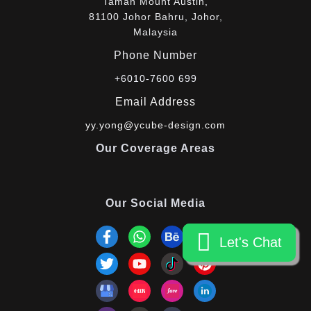
Taman Mount Austin,
81100 Johor Bahru, Johor,
Malaysia
Phone Number
+6010-7600 699
Email Address
yy.yong@ycube-design.com
Our Coverage Areas
Our Social Media
Let's Chat
Let's Chat