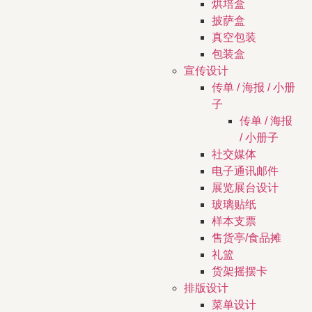
烘培盒
披萨盒
真空包装
包装盒
宣传设计
传单 / 海报 / 小册
子
传单 / 海报
/ 小册子
社交媒体
电子通讯邮件
展览展台设计
玻璃贴纸
样本支票
售货亭/食品摊
礼篮
货架摇摆卡
排版设计
菜单设计