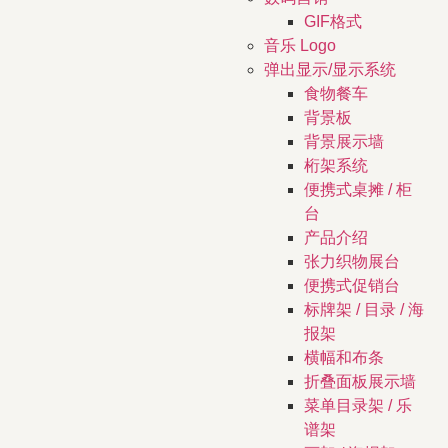
GIF格式
音乐 Logo
弹出显示/显示系统
食物餐车
背景板
背景展示墙
桁架系统
便携式桌摊 / 柜
台
产品介绍
张力织物展台
便携式促销台
标牌架 / 目录 / 海
报架
横幅和布条
折叠面板展示墙
菜单目录架 / 乐
谱架