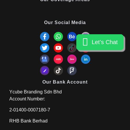
Our Social Media
Let's Chat
Let's Chat
Our Bank Account
Ycube Branding Sdn Bhd
Account Number:
2-01400-0007180-7
RHB Bank Berhad